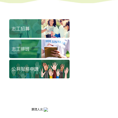
志工園地側邊
瀏灠人次: