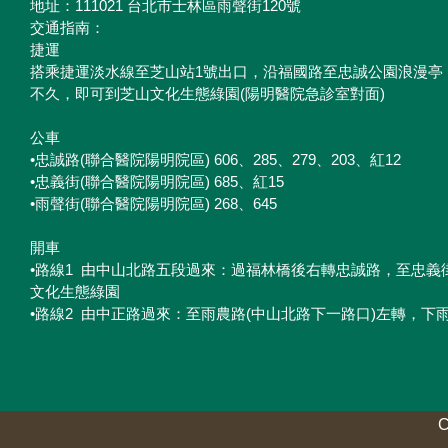
地址：111021 台北市士林區雨聲街120號
交通指南：
捷運
搭乘捷運淡水線至芝山站1號出口，沿福國路至忠誠公園浪漫亭
不久，即可到芝山文化生態綠園(陽明醫院急診室對面)
公車
•忠誠路(聯合醫院陽明院區) 606、285、279、203、紅12
•忠義街(聯合醫院陽明院區) 685、紅15
•雨聲街(聯合醫院陽明院區) 268、645
開車
•路線1 由中山北路五段過來：過福林橋後右轉忠誠路，至忠義
文化生態綠園
•路線2 由中正路過來：至雨農路(中山北路下一路口)左轉，下
C