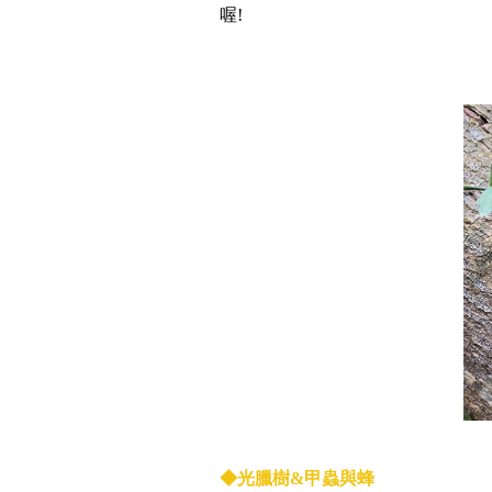
喔!
◆光臘
樹&甲蟲與蜂