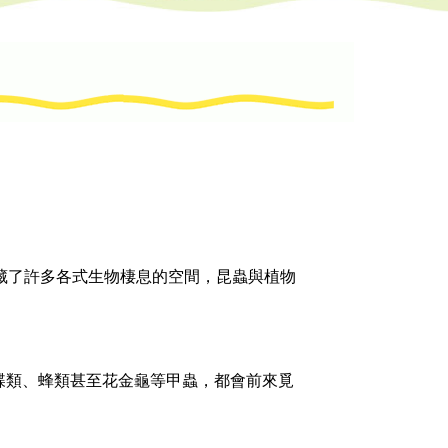
藏了許多各式生物棲息的空間，昆蟲與植物
的蝶類、蜂類甚至花金龜等甲蟲，都會前來覓