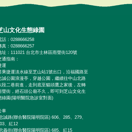
芝山文化生態綠園
電話：0288666258
傳真：0288666257
地址：111021 台北市士林區雨聲街120號
交通指南：
捷運
搭乘捷運淡水線至芝山站1號出口，沿福國路至
忠誠公園浪漫亭，穿越公園，繼續往中山北路
六段二巷前進，走到底至貓頭鷹之家後，左轉
雨聲街，經石頭公廟不久，即可到芝山文化生
態綠園(陽明醫院急診室對面)
公車
•忠誠路(聯合醫院陽明院區) 606、285、279、
203、紅12
•忠義街(聯合醫院陽明院區) 685、紅15