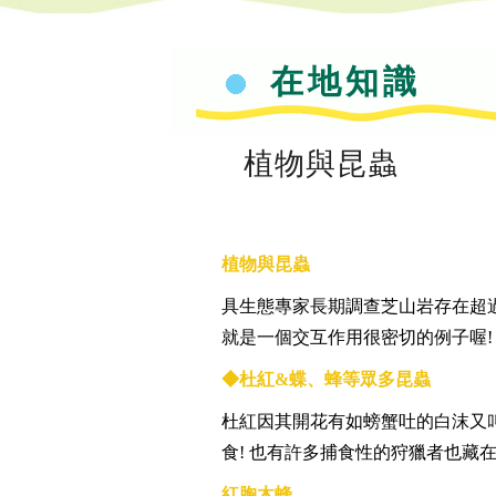
在地知識
植物與昆蟲
植物與昆蟲
具生態專家長期調查芝山岩存在超
就是一個交互作用很密切的例子喔!
◆杜紅&蝶、蜂等眾多昆蟲
杜紅
因其開花有如螃蟹
吐的白沫又
食! 也有許多捕食性的狩獵者也藏
紅胸木蜂