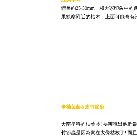
體長約25-30mm，和大家印象
果觀察附近的枯木，上面可能會有
◆柚葉藤&瘤竹節蟲
天南星科的柚葉藤! 要辨識出他們
竹節蟲是因為實在太像枯枝了! 而