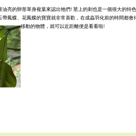
油亮的卵形單身複葉來認出牠們! 莖上的刺也是一個很大的特色
玉帶鳳蝶、花鳳蝶的寶寶就非常喜歡，在成蟲羽化前的時間都會待
移動的物體，就可以近距離便是看看啦!