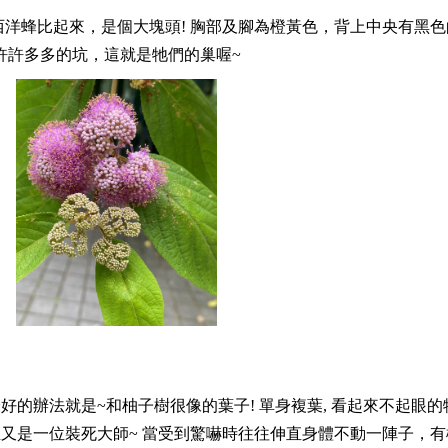
中的西洋蜂比起來，是個大塊頭! 胸部及腳為橙黃色，背上中央有
許許多多的坑，這就是牠們的巢喔~
最好的辦法就是~和柚子樹很像的葉子! 單身複葉, 看起來不起
且又是一位裝死大師~ 當受到驚嚇時往往伸直身體不動一陣子，