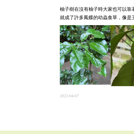
柚子樹在沒有柚子時大家也可以靠著
就成了許多鳳蝶的幼蟲食草，像是
2022-04-07