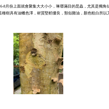
到6-8月份上面就會聚集大大小小，琳瑯滿目的昆蟲，尤其是獨角仙
這種樹具
有油蠟色澤，材質堅軔優良
，
類似雞油
，
顏色較白所以