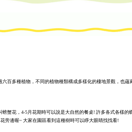
過六百多種植物，不同的植物種類構成多樣化的棲地景觀，也蘊
叫螃蟹花，4-5月花期時可以說是大自然的餐桌! 許多各式各樣
在花旁邊喔~ 大家在園區看到這種樹時可以睜大眼睛找找看!