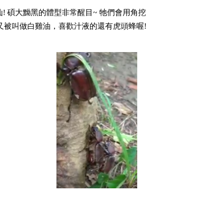
! 碩大黝黑的體型非常醒目~ 牠們會用角挖
又被叫做
白雞油，喜歡汁液的還有虎頭蜂喔!