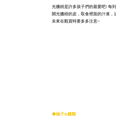
光臘樹是許多孩子們的最愛吧! 每
開光臘樹的皮，取食裡面的汁液，
未來在觀賞時要多多注意~
◆柚子&
蝶類