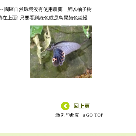
~ 園區自然環境沒有使用農藥，所以柚子樹
在上面! 只要看到綠色或是鳥屎顏色緩慢
列印此頁
GO TOP