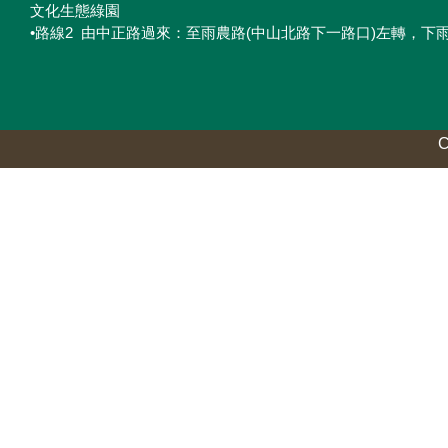
文化生態綠園
•路線2 由中正路過來：至雨農路(中山北路下一路口)左轉，下
C