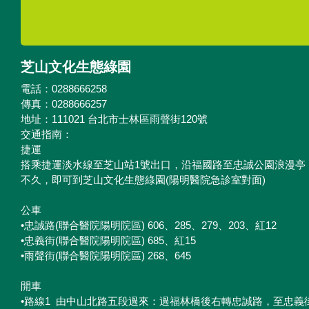
芝山文化生態綠園
電話：0288666258
傳真：0288666257
地址：111021 台北市士林區雨聲街120號
交通指南：
捷運
搭乘捷運淡水線至芝山站1號出口，沿福國路至忠誠公園浪漫亭
不久，即可到芝山文化生態綠園(陽明醫院急診室對面)
公車
•忠誠路(聯合醫院陽明院區) 606、285、279、203、紅12
•忠義街(聯合醫院陽明院區) 685、紅15
•雨聲街(聯合醫院陽明院區) 268、645
開車
•路線1 由中山北路五段過來：過福林橋後右轉忠誠路，至忠義